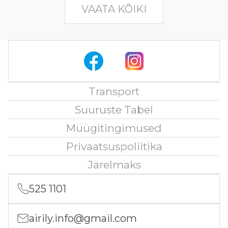
VAATA KÕIKI
Transport
Suuruste Tabel
Müügitingimused
Privaatsuspoliitika
Järelmaks
525 1101
airily.info@gmail.com