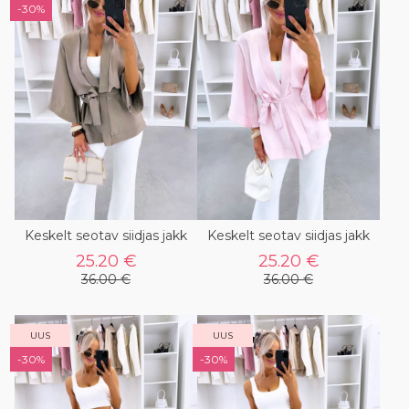
-30%
Keskelt seotav siidjas jakk
Keskelt seotav siidjas jakk
25.20 €
25.20 €
36.00 €
36.00 €
UUS
UUS
-30%
-30%