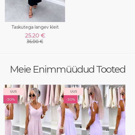
Taskutega langev kleit
25.20 €
36.00 €
Meie Enimmüüdud Tooted
UUS
UUS
-30%
-30%