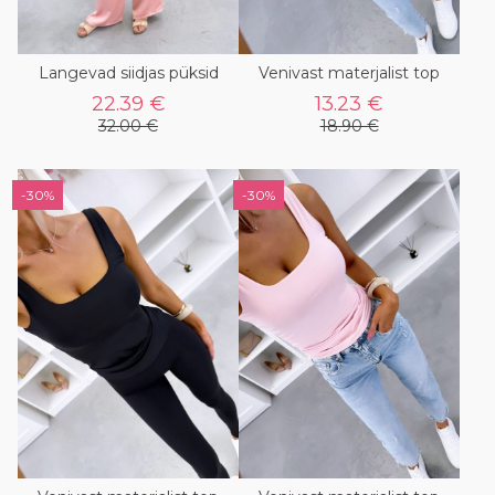
Langevad siidjas püksid
Venivast materjalist top
22.39 €
13.23 €
32.00 €
18.90 €
-30%
-30%