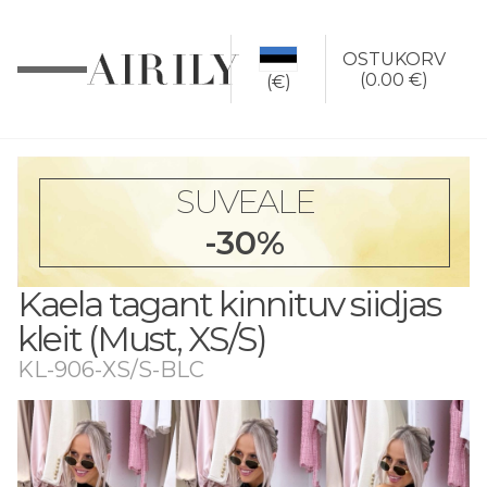
OSTUKORV
(
0.00 €
)
(€)
SUVEALE
-30%
Kaela tagant kinnituv siidjas
kleit (Must, XS/S)
KL-906-XS/S-BLC