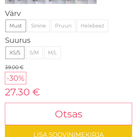
Värv
Must
Sinine
Pruun
Helebeež
Suurus
XS/S
S/M
M/L
39.00 €
-30%
27.30 €
Otsas
LISA SOOVINIMEKIRJA