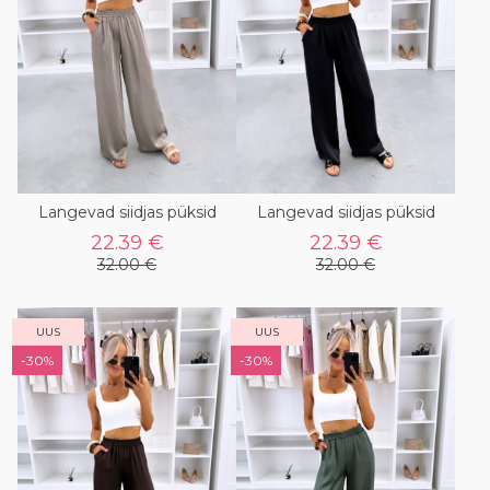
Langevad siidjas püksid
Langevad siidjas püksid
22.39 €
22.39 €
32.00 €
32.00 €
UUS
UUS
-30%
-30%