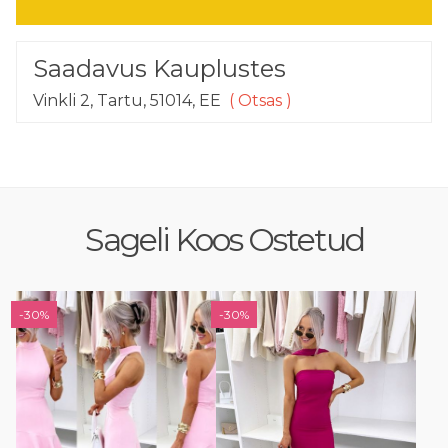
Saadavus Kauplustes
Vinkli 2, Tartu, 51014, EE
( Otsas )
Sageli Koos Ostetud
-30%
-30%