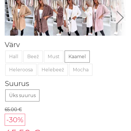
Värv
Hall
Beež
Must
Kaamel
Heleroosa
Helebeež
Mocha
Suurus
Üks suurus
65.00 €
-30%