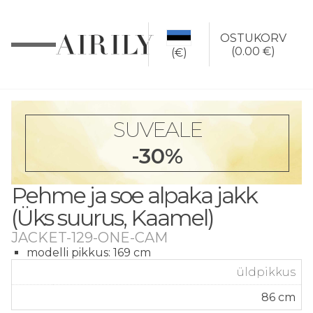
OSTUKORV
(
0.00 €
)
(€)
SUVEALE
-30%
Pehme ja soe alpaka jakk
(Üks suurus, Kaamel)
JACKET-129-ONE-CAM
modelli pikkus: 169 cm
üld­pikkus
86 cm