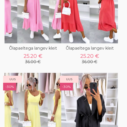
Õlapaeltega langev kleit
Õlapaeltega langev kleit
25.20 €
25.20 €
36.00 €
36.00 €
UUS
UUS
-30%
-30%