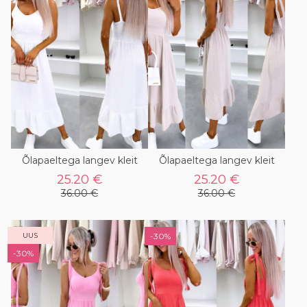
Õlapaeltega langev kleit
Õlapaeltega langev kleit
25.20 €
25.20 €
36.00 €
36.00 €
UUS
-30%
-30%