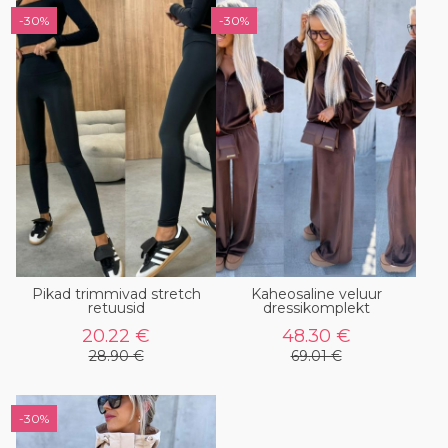
-30%
-30%
Pikad trimmivad stretch
Kaheosaline veluur
retuusid
dressikomplekt
20.22 €
48.30 €
28.90 €
69.01 €
-30%