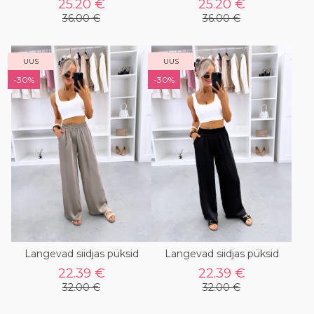
25.20 €
25.20 €
36.00 €
36.00 €
UUS
UUS
-30%
-30%
Langevad siidjas püksid
Langevad siidjas püksid
22.39 €
22.39 €
32.00 €
32.00 €