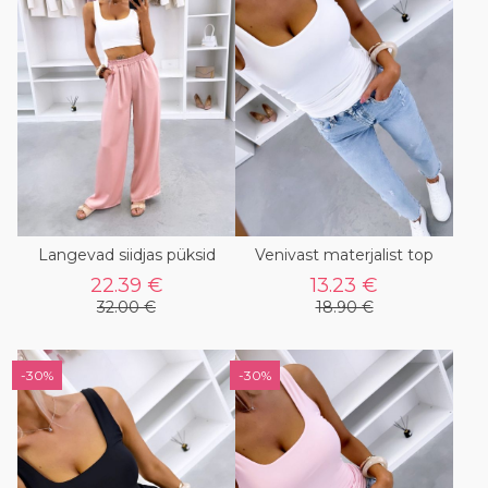
Langevad siidjas püksid
Venivast materjalist top
22.39 €
13.23 €
32.00 €
18.90 €
-30%
-30%