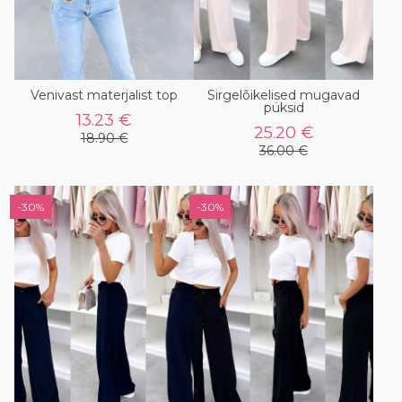
Venivast materjalist top
Sirgelõikelised mugavad
püksid
13.23 €
25.20 €
18.90 €
36.00 €
-30%
-30%