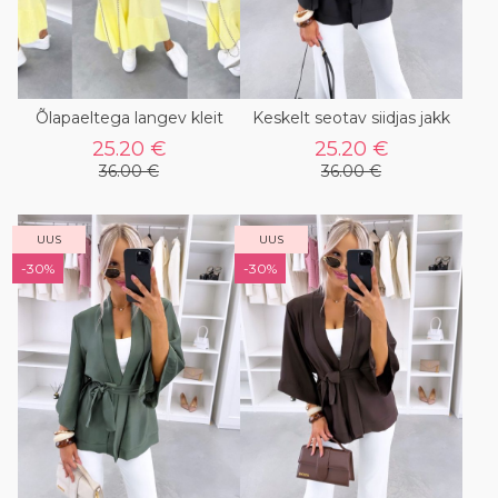
Õlapaeltega langev kleit
Keskelt seotav siidjas jakk
25.20 €
25.20 €
36.00 €
36.00 €
UUS
UUS
-30%
-30%