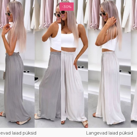
-30%
evad laiad püksid
Langevad laiad püksid