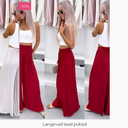
-30%
Langevad laiad püksid