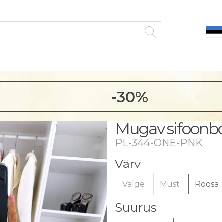
-30%
Mugav sifoonbo
PL-344-ONE-PNK
Värv
Valge
Must
Roosa
Suurus