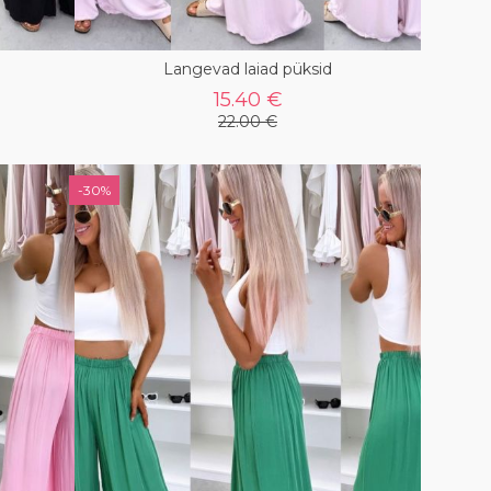
Langevad laiad püksid
15.40 €
22.00 €
-30%