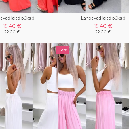
evad laiad püksid
Langevad laiad püksid
15.40 €
15.40 €
22.00 €
22.00 €
-30%