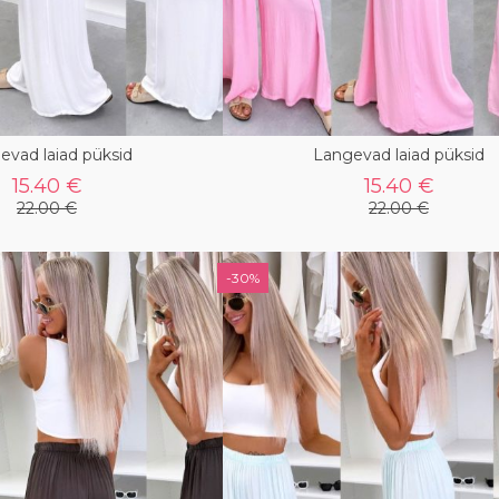
evad laiad püksid
Langevad laiad püksid
15.40 €
15.40 €
22.00 €
22.00 €
-30%