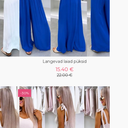
Langevad laiad püksid
15.40 €
22.00 €
-30%