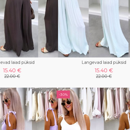
evad laiad püksid
Langevad laiad püksid
15.40 €
15.40 €
22.00 €
22.00 €
-30%