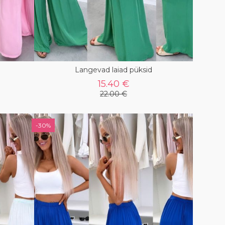
Langevad laiad püksid
15.40 €
22.00 €
-30%