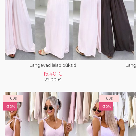
Langevad laiad püksid
Lang
15.40 €
22.00 €
UUS
UUS
-30%
-30%