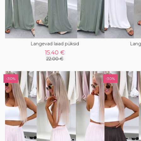
Langevad laiad püksid
Lang
15.40 €
22.00 €
-30%
-30%