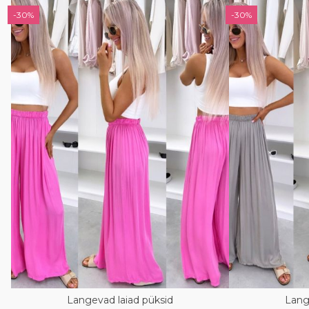
-30%
-30%
Langevad laiad püksid
Lang