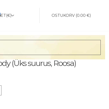
ET
(€)
OSTUKORV
(
0.00 €
)
dy (Üks suurus, Roosa)