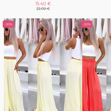
15.40 €
22.00 €
-30%
-30%