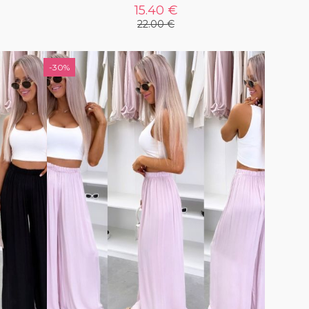
15.40 €
22.00 €
-30%