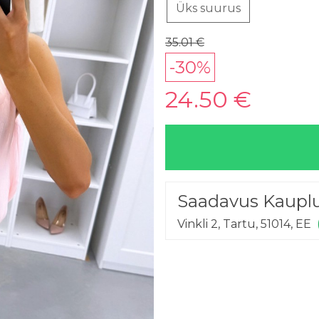
Üks suurus
35.01 €
-30%
24.50 €
Saadavus Kaupl
Vinkli 2, Tartu, 51014, EE