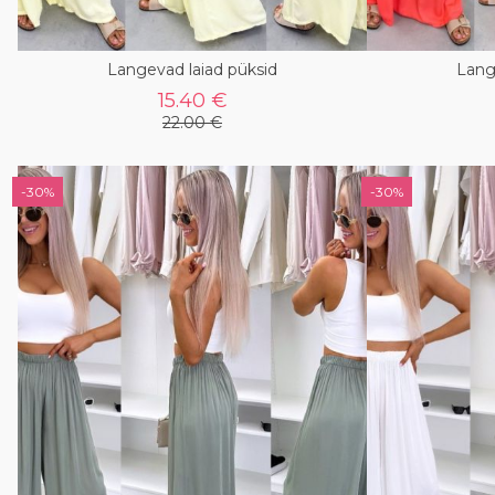
Langevad laiad püksid
Lang
15.40 €
22.00 €
-30%
-30%