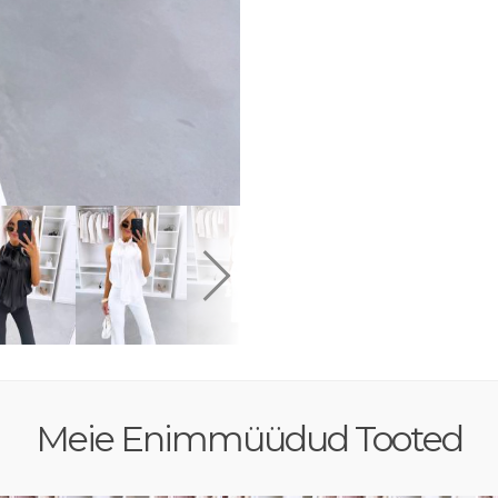
Meie Enimmüüdud Tooted